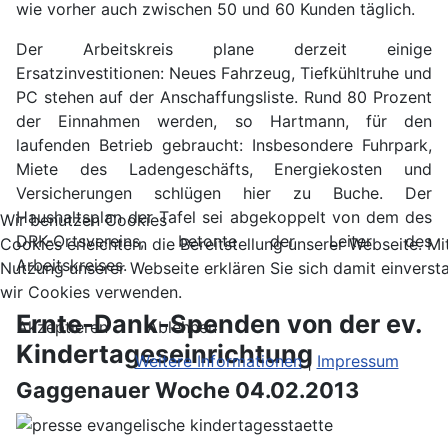
wie vorher auch zwischen 50 und 60 Kunden täglich.
Der Arbeitskreis plane derzeit einige
Ersatzinvestitionen: Neues Fahrzeug, Tiefkühltruhe und
PC stehen auf der Anschaffungsliste. Rund 80 Prozent
der Einnahmen werden, so Hartmann, für den
laufenden Betrieb gebraucht: Insbesondere Fuhrpark,
Miete des Ladengeschäfts, Energiekosten und
Versicherungen schlügen hier zu Buche. Der
Haushaltsplan der Tafel sei abgekoppelt von dem des
Wir benutzen Cookies
DRK-Ortsvereins, betonte der Leiter des
Cookies erleichtern die Bereitstellung unserer Webseite. Mi
Arbeitskreises.
Nutzung unserer Webseite erklären Sie sich damit einverst
wir Cookies verwenden.
Ernte-Dank-Spenden von der ev.
Akzeptieren
Ablehnen
Kindertageseinrichtung
Weitere Informationen
|
Impressum
Gaggenauer Woche 04.02.2013